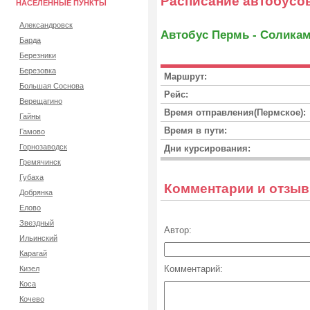
Расписание автобусо
НАСЕЛЕННЫЕ ПУНКТЫ
Александровск
Автобус Пермь - Солика
Барда
Березники
Березовка
Маршрут:
Большая Соснова
Рейс:
Верещагино
Время отправления(Пермское):
Гайны
Время в пути:
Гамово
Горнозаводск
Дни курсирования:
Гремячинск
Губаха
Комментарии и отзы
Добрянка
Елово
Звездный
Автор:
Ильинский
Карагай
Комментарий:
Кизел
Коса
Кочево