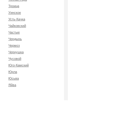
Троица
Уинское
Усть-Качка
Чайковский
Частые
Чердынь
Чермоз
Чернушка
Чусовой
Юго-Камский
Юрла
Юсьва
Яйва