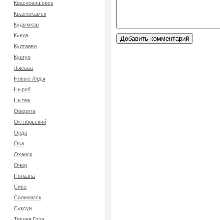
Красновишерск
Краснокамск
Кудымкар
Куеда
Култаево
Кунгур
Лысьва
Новые Ляды
Ныроб
Нытва
Оверята
Октябрьский
Орда
Оса
Оханск
Очер
Полазна
Сива
Соликамск
Суксун
Теплая Гора