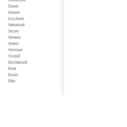
Троица
Уинское
Усть-Качка
Чайковский
Частые
Чердынь
Чермоз
Чернушка
Чусовой
Юго-Камский
Юрла
Юсьва
Яйва