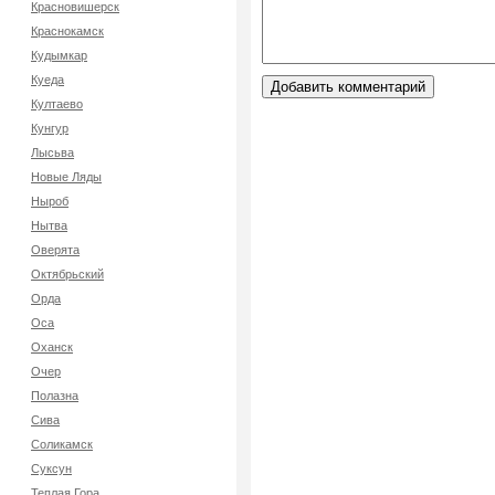
Красновишерск
Краснокамск
Кудымкар
Куеда
Култаево
Кунгур
Лысьва
Новые Ляды
Ныроб
Нытва
Оверята
Октябрьский
Орда
Оса
Оханск
Очер
Полазна
Сива
Соликамск
Суксун
Теплая Гора