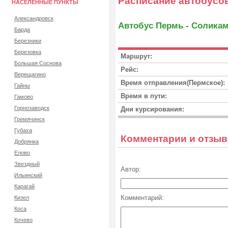
Расписание автобусо
НАСЕЛЕННЫЕ ПУНКТЫ
Александровск
Автобус Пермь - Солика
Барда
Березники
Березовка
Маршрут:
Большая Соснова
Рейс:
Верещагино
Время отправления(Пермское):
Гайны
Время в пути:
Гамово
Горнозаводск
Дни курсирования:
Гремячинск
Губаха
Комментарии и отзы
Добрянка
Елово
Звездный
Автор:
Ильинский
Карагай
Комментарий:
Кизел
Коса
Кочево