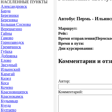
НАСЕЛЕННЫЕ ПУНКТЫ
Александровск
Барда
Березники
Автобус Пермь - Ильин
Березовка
Большая Соснова
Маршрут:
Верещагино
Гайны
Рейс:
Гамово
Время отправления(Пермское
Горнозаводск
Время в пути:
Гремячинск
Дни курсирования:
Губаха
Добрянка
Комментарии и от
Елово
Звездный
Ильинский
Карагай
Кизел
Автор:
Коса
Кочево
Красновишерск
Комментарий:
Краснокамск
Кудымкар
Куеда
Култаево