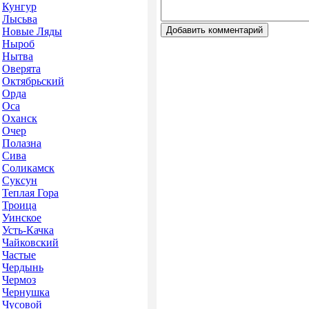
Кунгур
Лысьва
Новые Ляды
Ныроб
Нытва
Оверята
Октябрьский
Орда
Оса
Оханск
Очер
Полазна
Сива
Соликамск
Суксун
Теплая Гора
Троица
Уинское
Усть-Качка
Чайковский
Частые
Чердынь
Чермоз
Чернушка
Чусовой