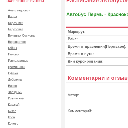
Расписание автобусо
НАСЕЛЕННЫЕ ПУНКТЫ
Александровск
Автобус Пермь - Краснок
Барда
Березники
Березовка
Маршрут:
Большая Соснова
Рейс:
Верещагино
Время отправления(Пермское):
Гайны
Время в пути:
Гамово
Горнозаводск
Дни курсирования:
Гремячинск
Губаха
Комментарии и отзы
Добрянка
Елово
Звездный
Автор:
Ильинский
Карагай
Комментарий:
Кизел
Коса
Кочево