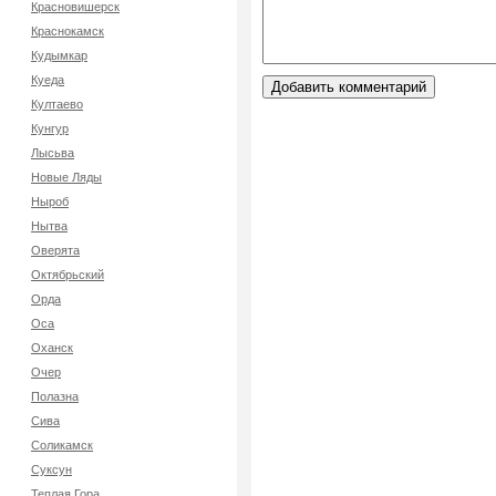
Красновишерск
Краснокамск
Кудымкар
Куеда
Култаево
Кунгур
Лысьва
Новые Ляды
Ныроб
Нытва
Оверята
Октябрьский
Орда
Оса
Оханск
Очер
Полазна
Сива
Соликамск
Суксун
Теплая Гора