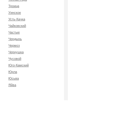
Троица
Уинское
Усть-Качка
Чайковский
Частые
Чердынь
Чермоз
Чернушка
Чусовой
Юго-Камский
Юрла
Юсьва
Яйва