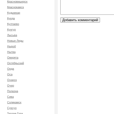
Красновишерск
Краснокамск
Кудымкар
Куеда
Култаево
Кунгур
Лысьва
Новые Ляды
Ныроб
Нытва
Оверята
Октябрьский
Орда
Оса
Оханск
Очер
Полазна
Сива
Соликамск
Суксун
Теплая Гора