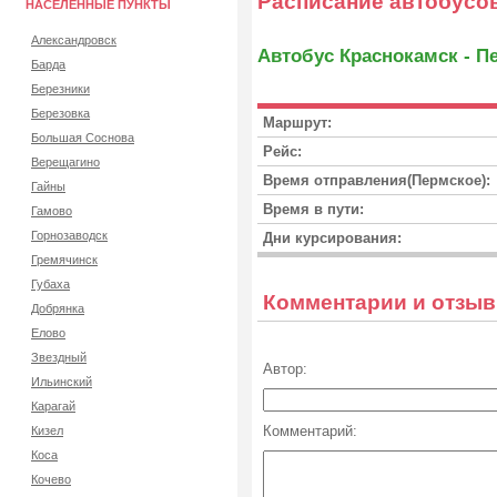
Расписание автобусо
НАСЕЛЕННЫЕ ПУНКТЫ
Александровск
Автобус Краснокамск - П
Барда
Березники
Березовка
Маршрут:
Большая Соснова
Рейс:
Верещагино
Время отправления(Пермское):
Гайны
Время в пути:
Гамово
Горнозаводск
Дни курсирования:
Гремячинск
Губаха
Комментарии и отзы
Добрянка
Елово
Звездный
Автор:
Ильинский
Карагай
Комментарий:
Кизел
Коса
Кочево