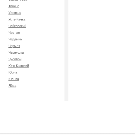
Троица
Уинское
Усть-Качка
Чайковский
Частые
Чердынь
Чермоз
Чернушка
Чусовой
Юго-Камский
Юрла
Юсьва
Яйва