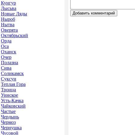
Кунгур
Лысьва
Новые Ляды
Ныроб
Нытва
Оверята
Октябрьский
Орда
Оса
Оханск
Очер
Полазна
Сива
Соликамск
Суксун
Теплая Гора
Троица
Уинское
Усть-Качка
Чайковский
Частые
Чердынь
Чермоз
Чернушка
Чусовой