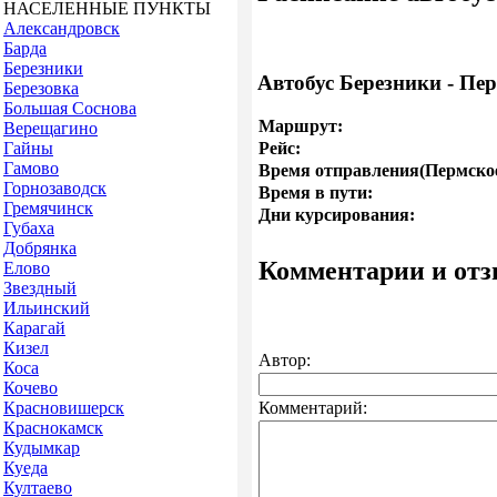
НАСЕЛЕННЫЕ ПУНКТЫ
Александровск
Барда
Березники
Автобус Березники - Пе
Березовка
Большая Соснова
Маршрут:
Верещагино
Гайны
Рейс:
Гамово
Время отправления(Пермское
Горнозаводск
Время в пути:
Гремячинск
Дни курсирования:
Губаха
Добрянка
Комментарии и от
Елово
Звездный
Ильинский
Карагай
Кизел
Автор:
Коса
Кочево
Красновишерск
Комментарий:
Краснокамск
Кудымкар
Куеда
Култаево