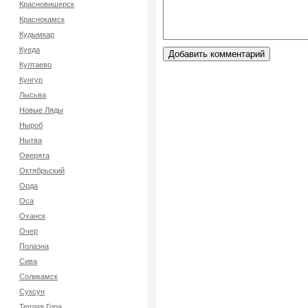
Красновишерск
Краснокамск
Кудымкар
Куеда
Култаево
Кунгур
Лысьва
Новые Ляды
Ныроб
Нытва
Оверята
Октябрьский
Орда
Оса
Оханск
Очер
Полазна
Сива
Соликамск
Суксун
Теплая Гора