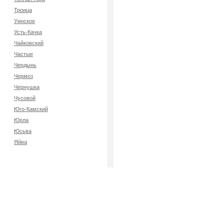
Троица
Уинское
Усть-Качка
Чайковский
Частые
Чердынь
Чермоз
Чернушка
Чусовой
Юго-Камский
Юрла
Юсьва
Яйва