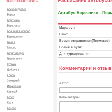
Расписание автобусо
НАСЕЛЕННЫЕ ПУНКТЫ
Александровск
Автобус Березники - Пер
Барда
Березники
Березовка
Маршрут:
Большая Соснова
Рейс:
Верещагино
Время отправления(Пермское):
Гайны
Время в пути:
Гамово
Горнозаводск
Дни курсирования:
Гремячинск
Губаха
Комментарии и отзы
Добрянка
Елово
Звездный
Автор:
Ильинский
Карагай
Комментарий:
Кизел
Коса
Кочево