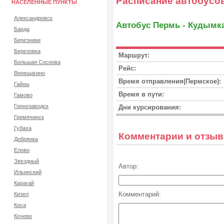
Расписание автобусо
НАСЕЛЕННЫЕ ПУНКТЫ
Александровск
Автобус Пермь - Кудымк
Барда
Березники
Березовка
Маршрут:
Большая Соснова
Рейс:
Верещагино
Время отправления(Пермское):
Гайны
Время в пути:
Гамово
Горнозаводск
Дни курсирования:
Гремячинск
Губаха
Комментарии и отзы
Добрянка
Елово
Звездный
Автор:
Ильинский
Карагай
Комментарий:
Кизел
Коса
Кочево