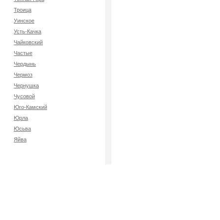
Троица
Уинское
Усть-Качка
Чайковский
Частые
Чердынь
Чермоз
Чернушка
Чусовой
Юго-Камский
Юрла
Юсьва
Яйва