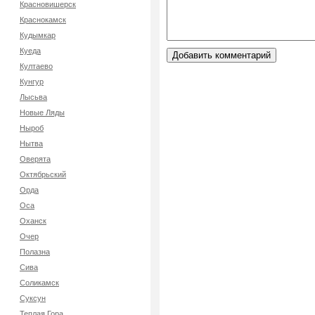
Красновишерск
Краснокамск
Кудымкар
Куеда
Култаево
Кунгур
Лысьва
Новые Ляды
Ныроб
Нытва
Оверята
Октябрьский
Орда
Оса
Оханск
Очер
Полазна
Сива
Соликамск
Суксун
Теплая Гора