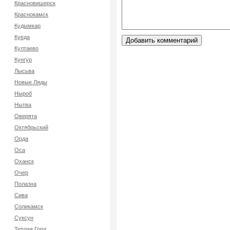
Красновишерск
Краснокамск
Кудымкар
Куеда
Култаево
Кунгур
Лысьва
Новые Ляды
Ныроб
Нытва
Оверята
Октябрьский
Орда
Оса
Оханск
Очер
Полазна
Сива
Соликамск
Суксун
Теплая Гора