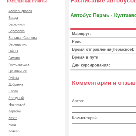
Расписание автобусо
НАСЕЛЕННЫЕ ПУНКТЫ
Александровск
Автобус Пермь - Култаев
Барда
Березники
Березовка
Маршрут:
Большая Соснова
Рейс:
Верещагино
Время отправления(Пермское):
Гайны
Время в пути:
Гамово
Горнозаводск
Дни курсирования:
Гремячинск
Губаха
Комментарии и отзы
Добрянка
Елово
Звездный
Автор:
Ильинский
Карагай
Комментарий:
Кизел
Коса
Кочево