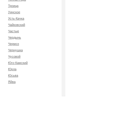
Троица
Уинское
Усть-Качка
Чайковский
Частые
Чердынь
Чермоз
Чернушка
Чусовой
Юго-Камский
Юрла
Юсьва
Яйва