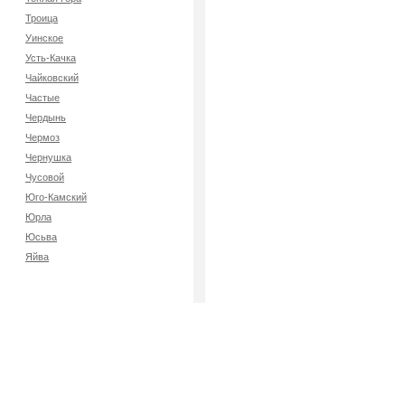
Троица
Уинское
Усть-Качка
Чайковский
Частые
Чердынь
Чермоз
Чернушка
Чусовой
Юго-Камский
Юрла
Юсьва
Яйва