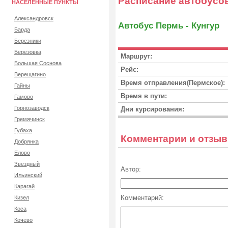
Расписание автобусо
НАСЕЛЕННЫЕ ПУНКТЫ
Александровск
Автобус Пермь - Кунгур
Барда
Березники
Березовка
Маршрут:
Большая Соснова
Рейс:
Верещагино
Время отправления(Пермское):
Гайны
Время в пути:
Гамово
Горнозаводск
Дни курсирования:
Гремячинск
Губаха
Комментарии и отзы
Добрянка
Елово
Звездный
Автор:
Ильинский
Карагай
Комментарий:
Кизел
Коса
Кочево