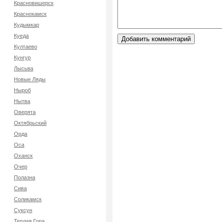
Красновишерск
Краснокамск
Кудымкар
Куеда
Култаево
Кунгур
Лысьва
Новые Ляды
Ныроб
Нытва
Оверята
Октябрьский
Орда
Оса
Оханск
Очер
Полазна
Сива
Соликамск
Суксун
Теплая Гора