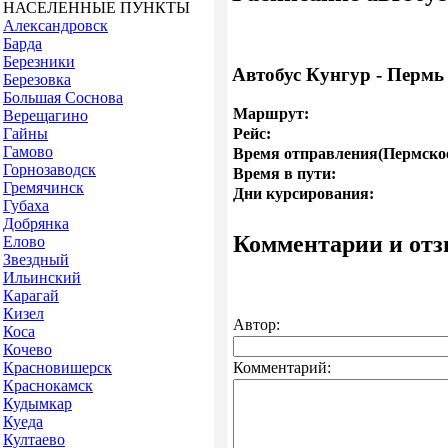
НАСЕЛЕННЫЕ ПУНКТЫ
Александровск
Барда
Березники
Автобус Кунгур - Пермь
Березовка
Большая Соснова
Маршрут:
Верещагино
Гайны
Рейс:
Гамово
Время отправления(Пермское
Горнозаводск
Время в пути:
Гремячинск
Дни курсирования:
Губаха
Добрянка
Комментарии и от
Елово
Звездный
Ильинский
Карагай
Кизел
Автор:
Коса
Кочево
Красновишерск
Комментарий:
Краснокамск
Кудымкар
Куеда
Култаево