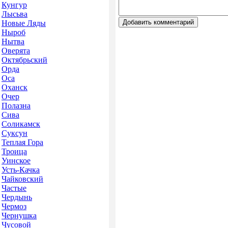
Кунгур
Лысьва
Новые Ляды
Ныроб
Нытва
Оверята
Октябрьский
Орда
Оса
Оханск
Очер
Полазна
Сива
Соликамск
Суксун
Теплая Гора
Троица
Уинское
Усть-Качка
Чайковский
Частые
Чердынь
Чермоз
Чернушка
Чусовой