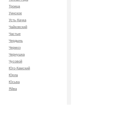
Троица
Уинское
Усть-Качка
Чайковский
Частые
Чердынь
Чермоз
Чернушка
Чусовой
Юго-Камский
Юрла
Юсьва
Яйва