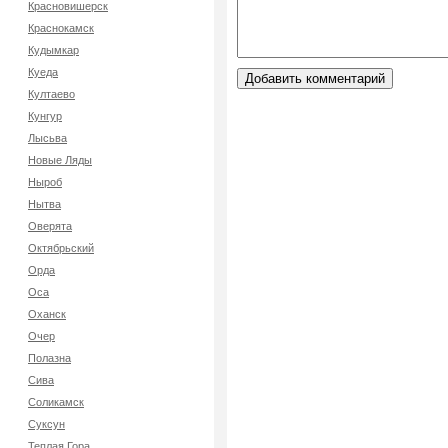
Красновишерск
Краснокамск
Кудымкар
Куеда
Култаево
Кунгур
Лысьва
Новые Ляды
Ныроб
Нытва
Оверята
Октябрьский
Орда
Оса
Оханск
Очер
Полазна
Сива
Соликамск
Суксун
Теплая Гора