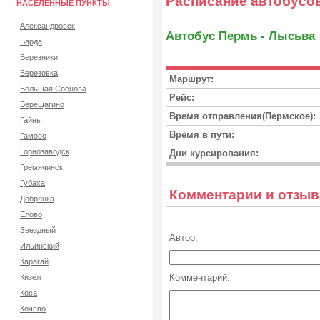
Расписание автобусо
НАСЕЛЕННЫЕ ПУНКТЫ
Александровск
Автобус Пермь - Лысьва
Барда
Березники
Березовка
Маршрут:
Большая Соснова
Рейс:
Верещагино
Время отправления(Пермское):
Гайны
Время в пути:
Гамово
Горнозаводск
Дни курсирования:
Гремячинск
Губаха
Комментарии и отзы
Добрянка
Елово
Звездный
Автор:
Ильинский
Карагай
Комментарий:
Кизел
Коса
Кочево