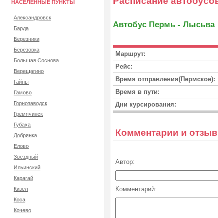
Расписание автобусо
НАСЕЛЕННЫЕ ПУНКТЫ
Александровск
Автобус Пермь - Лысьва
Барда
Березники
Березовка
Маршрут:
Большая Соснова
Рейс:
Верещагино
Время отправления(Пермское):
Гайны
Время в пути:
Гамово
Горнозаводск
Дни курсирования:
Гремячинск
Губаха
Комментарии и отзы
Добрянка
Елово
Звездный
Автор:
Ильинский
Карагай
Комментарий:
Кизел
Коса
Кочево