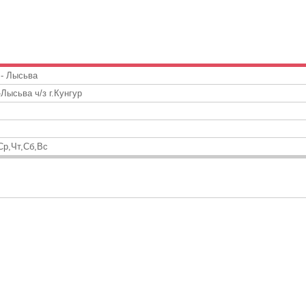
- Лысьва
Лысьва ч/з г.Кунгур
Ср,Чт,Сб,Вс