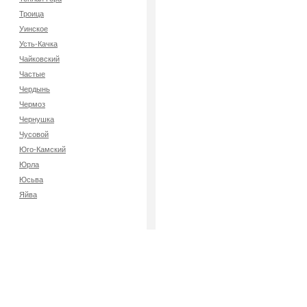
Троица
Уинское
Усть-Качка
Чайковский
Частые
Чердынь
Чермоз
Чернушка
Чусовой
Юго-Камский
Юрла
Юсьва
Яйва