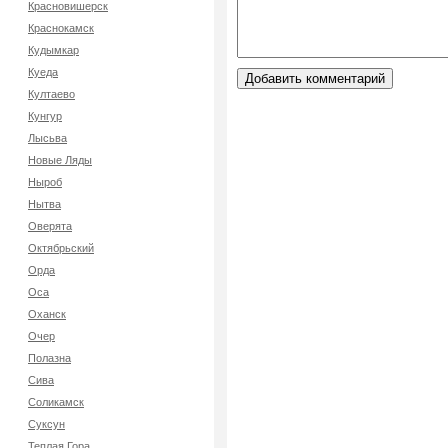
Красновишерск
Краснокамск
Кудымкар
Куеда
Култаево
Кунгур
Лысьва
Новые Ляды
Ныроб
Нытва
Оверята
Октябрьский
Орда
Оса
Оханск
Очер
Полазна
Сива
Соликамск
Суксун
Теплая Гора