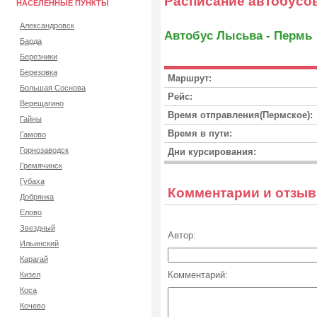
Расписание автобусо
НАСЕЛЕННЫЕ ПУНКТЫ
Александровск
Автобус Лысьва - Пермь
Барда
Березники
Березовка
Маршрут:
Большая Соснова
Рейс:
Верещагино
Время отправления(Пермское):
Гайны
Время в пути:
Гамово
Горнозаводск
Дни курсирования:
Гремячинск
Губаха
Комментарии и отзы
Добрянка
Елово
Звездный
Автор:
Ильинский
Карагай
Комментарий:
Кизел
Коса
Кочево