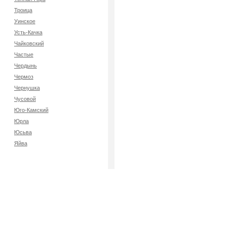
Троица
Уинское
Усть-Качка
Чайковский
Частые
Чердынь
Чермоз
Чернушка
Чусовой
Юго-Камский
Юрла
Юсьва
Яйва