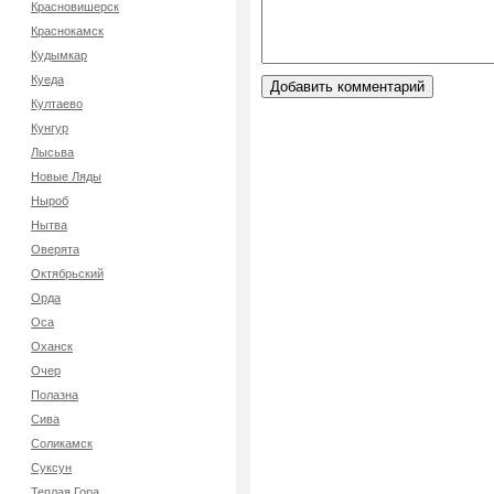
Красновишерск
Краснокамск
Кудымкар
Куеда
Култаево
Кунгур
Лысьва
Новые Ляды
Ныроб
Нытва
Оверята
Октябрьский
Орда
Оса
Оханск
Очер
Полазна
Сива
Соликамск
Суксун
Теплая Гора