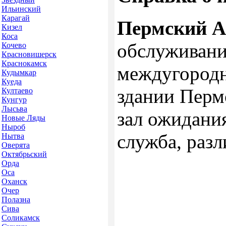
Ильинский
Карагай
Пермский А
Кизел
Коса
обслуживани
Кочево
Красновишерск
Краснокамск
междугородн
Кудымкар
Куеда
здании Перм
Култаево
Кунгур
Лысьва
зал ожидания
Новые Ляды
Ныроб
служба, разл
Нытва
Оверята
Октябрьский
Орда
Оса
Оханск
Очер
Полазна
Сива
Соликамск