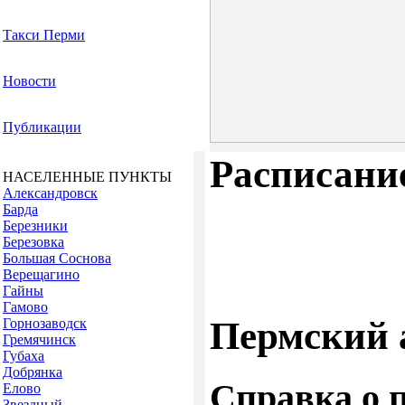
Такси Перми
Новости
Публикации
Расписание
НАСЕЛЕННЫЕ ПУНКТЫ
Александровск
Барда
Березники
Березовка
Большая Соснова
Верещагино
Гайны
Гамово
Пермский 
Горнозаводск
Гремячинск
Губаха
Добрянка
Справка о 
Елово
Звездный