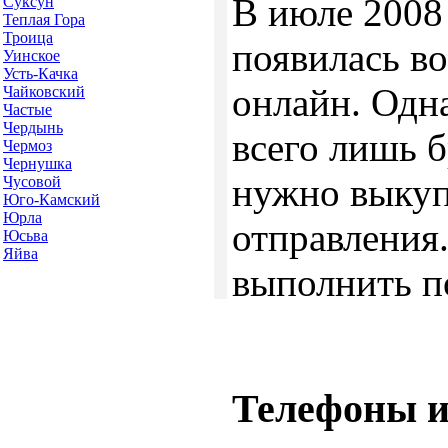
В июле 2008 
Суксун
Теплая Гора
Троица
появилась в
Уинское
Усть-Качка
онлайн. Одн
Чайковский
Частые
Чердынь
всего лишь 
Чермоз
Чернушка
нужно выкупа
Чусовой
Юго-Камский
Юрла
отправления
Юсьва
Яйва
выполнить п
Телефоны и 