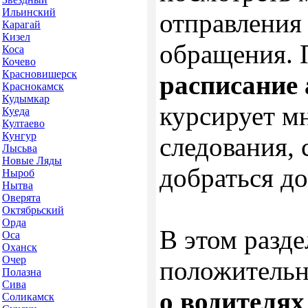
Ильинский
отправления 
Карагай
Кизел
обращения.
Коса
Кочево
Красновишерск
расписание 
Краснокамск
Кудымкар
курсирует м
Куеда
Култаево
Кунгур
следования,
Лысьва
Новые Ляды
добраться д
Ныроб
Нытва
Оверята
Октябрьский
Орда
В этом разде
Оса
Оханск
Очер
положительн
Полазна
Сива
о водителях
Соликамск