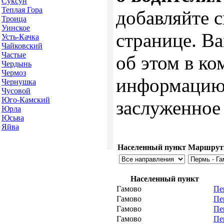
Суксун
Теплая Гора
добавляйте 
Троица
Уинское
странице. В
Усть-Качка
Чайковский
Частые
об этом в к
Чердынь
Чермоз
информацию 
Чернушка
Чусовой
Юго-Камский
заслуженное 
Юрла
Юсьва
Яйва
Населенный пункт
Маршру
Населенный пункт
Гамово
Пе
Гамово
Пе
Гамово
Пе
Гамово
Пе