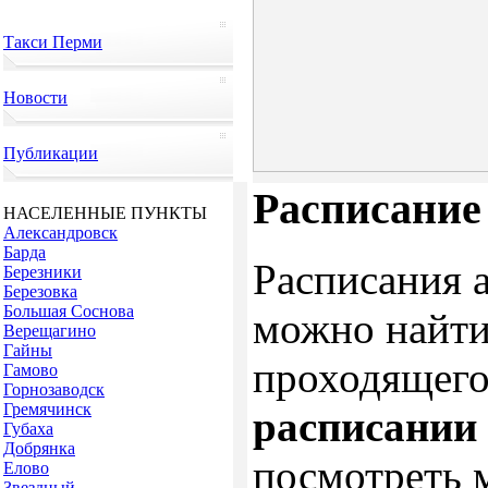
Такси Перми
Новости
Публикации
Расписание
НАСЕЛЕННЫЕ ПУНКТЫ
Александровск
Барда
Расписания а
Березники
Березовка
Большая Соснова
можно найти
Верещагино
Гайны
проходящего
Гамово
Горнозаводск
Гремячинск
расписании 
Губаха
Добрянка
посмотреть 
Елово
Звездный