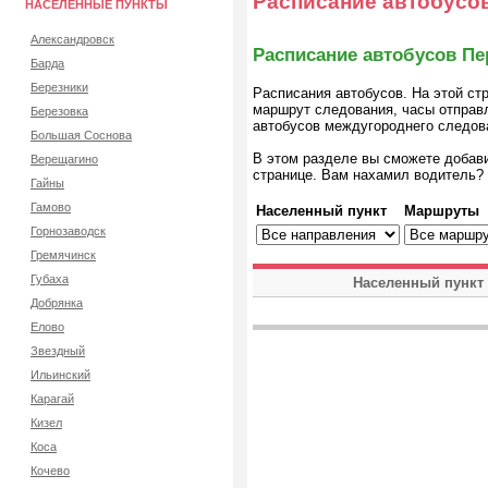
Расписание автобусо
НАСЕЛЕННЫЕ ПУНКТЫ
Александровск
Расписание автобусов П
Барда
Березники
Расписания автобусов. На этой ст
маршрут следования, часы отправ
Березовка
автобусов междугороднего следов
Большая Соснова
В этом разделе вы сможете добав
Верещагино
странице. Вам нахамил водитель?
Гайны
Гамово
Населенный пункт
Маршруты
Горнозаводск
Гремячинск
Губаха
Населенный пункт
Добрянка
Елово
Звездный
Ильинский
Карагай
Кизел
Коса
Кочево