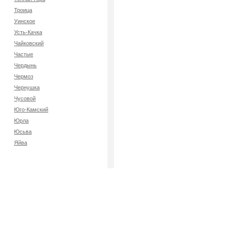
Троица
Уинское
Усть-Качка
Чайковский
Частые
Чердынь
Чермоз
Чернушка
Чусовой
Юго-Камский
Юрла
Юсьва
Яйва