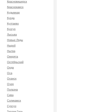
Красновишерск
Краснокамск
Кудымкар
Куеда
Култаево
Кунгур
Лысьва
Новые Ляды
Ныроб
Нытва
Оверята
Октябрьский
Орда
Оса
Оханск
Очер
Полазна
Сива
Соликамск
Суксун
Теплая Гора